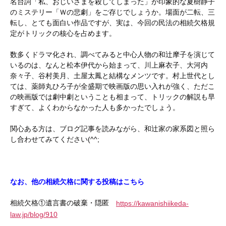
名台詞「私、おじいさまを殺してしまった」が印象的な夏樹静子
のミステリー「Ｗの悲劇」をご存じでしょうか。場面が二転、三
転し、とても面白い作品ですが、実は、今回の民法の相続欠格規
定がトリックの核心を占めます。
数多くドラマ化され、調べてみると中心人物の和辻摩子を演じて
いるのは、なんと松本伊代から始まって、川上麻衣子、大河内
奈々子、谷村美月、土屋太鳳と結構なメンツです。村上世代とし
ては、薬師丸ひろ子が全盛期で映画版の思い入れが強く、ただこ
の映画版では劇中劇ということも相まって、トリックの解説も早
すぎて、よくわからなかった人も多かったでしょう。
関心ある方は、ブログ記事を読みながら、和辻家の家系図と照ら
し合わせてみてください(^^;
なお、他の相続欠格に関する投稿はこちら
相続欠格①遺言書の破棄・隠匿
https://kawanishiikeda-
law.jp/blog/910