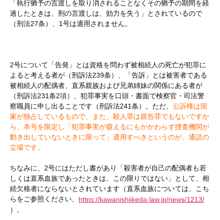
「執行猶予の言渡しを取り消されることなくその猶予の期間を経
過したときは、刑の言渡しは、効力を失う」とされているので
（刑法27条）、1号は適用されません。
2号について「告発」とは資格を問わず被相続人の死亡が犯罪に
よると考える者が（刑訴法239条）、「告訴」とは被害者である
被相続人の配偶者、直系親族および兄弟姉妹の関係にある者が
（刑訴法231条2項）、犯罪事実を口頭・書面で検察官・司法警
察職員に申し出ることです（刑訴法241条）。ただ、
公訴権は国
家が独占しているもので、また、殺人罪は親告罪でもないですか
ら、本号を限定し「犯罪事実が窺えるにもかかわらず捜査機関が
動き出していないときに限って」適用すべきというのが、通説の
立場です。
ちなみに、2号にはただし書があり「殺害者が自己の配偶者も若
しくは直系血族であったときは、この限りではない」として、相
続欠格者にならないとされています（直系血族については、こち
らをご参照ください、
https://kawanishiikeda-law.jp/news/1213/
）。