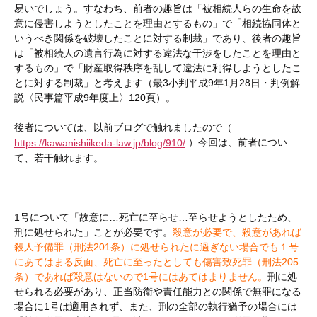
易いでしょう。すなわち、前者の趣旨は「被相続人らの生命を故
意に侵害しようとしたことを理由とするもの」で「相続協同体と
いうべき関係を破壊したことに対する制裁」であり、後者の趣旨
は「被相続人の遺言行為に対する違法な干渉をしたことを理由と
するもの」で「財産取得秩序を乱して違法に利得しようとしたこ
とに対する制裁」と考えます（最3小判平成9年1月28日・判例解
説〈民事篇平成9年度上〉120頁）。
後者については、以前ブログで触れましたので（
）今回は、前者につい
https://kawanishiikeda-law.jp/blog/910/
て、若干触れます。
1号について「故意に…死亡に至らせ…至らせようとしたため、
刑に処せられた」ことが必要です。
殺意が必要で、殺意があれば
殺人予備罪（刑法201条）に処せられたに過ぎない場合でも１号
にあてはまる反面、死亡に至ったとしても傷害致死罪（刑法205
条）であれば殺意はないので1号にはあてはまりません。
刑に処
せられる必要があり、正当防衛や責任能力との関係で無罪になる
場合に1号は適用されず、また、刑の全部の執行猶予の場合には