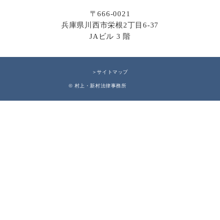
〒666-0021
兵庫県川西市栄根2丁目6-37
JAビル 3 階
＞サイトマップ
© 村上・新村法律事務所