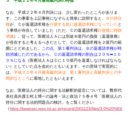
３ 平成２２年４月最高裁判決の特徴
なお、平成２２年４月判決には、少し変わったところがありま
す。この事案を上記事例になぞらえ簡単に説明すると、
Ｂの持分
権
が、Ｃが返還請求権を
行使する前に返還請求権になっていた
と
う事情が存在していました（ただ、Ｃの返還請求権
行使後に時効
消滅
）。従って、医療法人Ａには別途８億円の負債（返還債務）
が存在すると考えるべきだとして、Ｃの返還請求権を２億円の範
囲にとどめました。
この点、第１審判決は、Ｂの返還請求権が時
効消滅したのであるから、Ｃの返還請求権の割合は２０％➡１０
０％になる
（医療法人ＡはＣに１０億円を返還しなければならな
い）としていた点を改めたともいえます。その意味で実質的に
は、
平成２２年４月最高裁判決は、第１審判決と高裁判決との中
間的なところ
に着地したともいえます。
なお、医療法人の持分に関する法解釈的提言については、弊所代
表社員弁護士村上博一の論考・法と政治７５巻４号「医療法人の
持分に関する法的問題点の検討」をご覧ください
（
https://kwansei.repo.nii.ac.jp/record/2001123/files/3.0%20