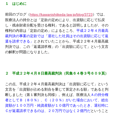
１ はじめに
前回のブログ（
）では、
https://kawanishiikeda-law.jp/blog/3723
医療法人の持分とは「定款の定めにより、出資額に応じて払戻
し・残余財産分配を受ける権利」であると説明しましたが、その
権利の内容は「定款の定め」によるところ、
平成２２年４月最高
裁判決の事案の定款では「退社した社員はその出資額に応じて返
還を請求できる」
とされていたことから、平成２２年４月最高裁
判決では、この「返還請求権」の「出資額に応じて」という文言
の解釈が問題になりました。
２ 平成２２年４月８日最高裁判決（民集６４巻３号６０９頁）
この点、平成２２年４月最高裁判決は「出資額に応じて」という
文言を「出資額が占める割合を乗じて算定される額」であると判
断しました（第１審判決も同様）。例えば、医療法人
Ａの持分権
者としてＢ（８０％）、Ｃ（２０％）がいた場合において、総出
資額が１００万円・純資産額が１０億円であったとき、退社時に
Ｃが返還請求できるのは、２０万円ではなく２億円だ
ということ