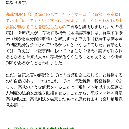
になります。
高裁判決は「出資額に応じて」という文言は「出資額」を意味し
ており「応じて」という文言は（例えば、Ｂ、Ｃ）それぞれの出
資額が異なることを想定したもの
であると説明しました。その理
屈は、医療法人が、存続する場合（返還請求権）は、解散する場
合（残余財産分配請求権）と峻別すべきである（存続中は剰余金
の利益処分は禁止されているから）というものでした。背景とし
ては、例えば、上記事例においていきなり２億円の請求が許され
るとなると医療法人Ａの存続が危うくなることがあるという価値
判断があるからと思われました。
ただ、当該文言の解釈としては「出資割合に応じて」と解釈する
のが自然であり、それはこれまでの「行政解釈・税務解釈」であ
って、高裁のような解釈をすることは「昭和２５年以来の医療法
人制度の法的安定性を動揺させる」ことから、平成２２年４月最
高裁判決は、高裁判決を破棄したものと思われます（宮川補足意
見参照）。