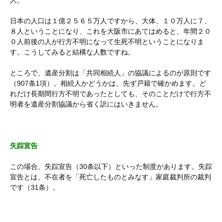
人。
日本の人口は１億２５６５万人ですから、大体、１０万人に７、
８人ということになり、これを大阪市にあてはめると、年間２０
０人前後の人が行方不明になって生死不明ということになりま
す。こうしてみると結構な人数ですね。
ところで、遺産分割は「共同相続人」の協議によるのが原則です
（907条1項）。相続人かどうかは、先ず戸籍で確かめます。ど
れだけ長期間行方不明であったとしても、そのことだけで行方不
明者を遺産分割協議から省く訳にはいきません。
失踪宣告
この場合、失踪宣告（30条以下）といった制度があります。失踪
宣告とは、不在者を「死亡したものとみなす」家庭裁判所の裁判
です（31条）。