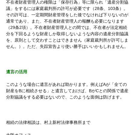
不在者財産管理人の権限は「保存行為」等に限られ「遺産分割協
議」をするには家庭裁判所の許可が必要です（28条、103条）。
その許可は、一定期間財産管理をした後でなければ下りないのが
通常であり、また、不在者財産管理人の報酬も必要になります
（29条2項）。不在者財産管理人との間では、不在者が法定相続
分を下回るような財産しか取得しないような内容の遺産分割協議
を、原則として交わすことはできません（家庭裁判所が許可しま
せん。）。ただ、失踪宣告より使い勝手はいいかもしれません。
遺言の活用
このような場合に遺言があれば助かります。例えばAが「全ての
財産をBに相続させる」と遺言しておけば、BがCとの関係で遺産
分割協議をする必要はないので、このような面倒は防げます。
相続の法律相談は、村上新村法律事務所まで