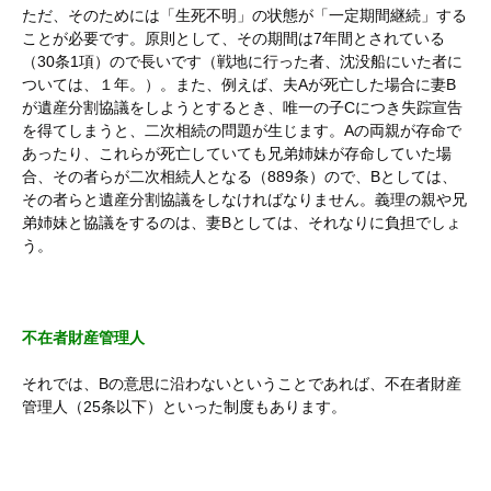
ただ、そのためには「生死不明」の状態が「一定期間継続」する
ことが必要です。原則として、その期間は7年間とされている
（30条1項）ので長いです（戦地に行った者、沈没船にいた者に
ついては、１年。）。また、例えば、夫Aが死亡した場合に妻B
が遺産分割協議をしようとするとき、唯一の子Cにつき失踪宣告
を得てしまうと、二次相続の問題が生じます。Aの両親が存命で
あったり、これらが死亡していても兄弟姉妹が存命していた場
合、その者らが二次相続人となる（889条）ので、Bとしては、
その者らと遺産分割協議をしなければなりません。義理の親や兄
弟姉妹と協議をするのは、妻Bとしては、それなりに負担でしょ
う。
不在者財産管理人
それでは、Bの意思に沿わないということであれば、不在者財産
管理人（25条以下）といった制度もあります。