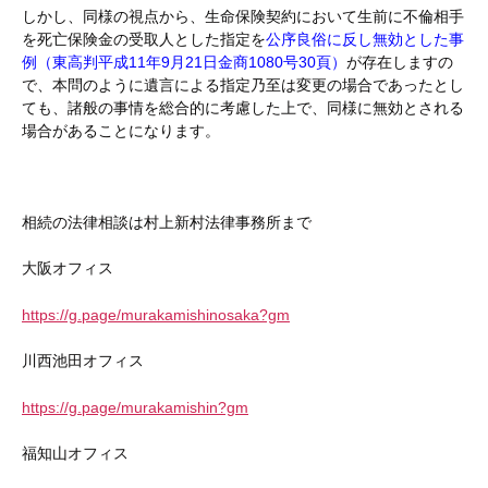
しかし、同様の視点から、生命保険契約において生前に不倫相手
を死亡保険金の受取人とした指定を
公序良俗に反し無効とした事
例（東高判平成11年9月21日金商1080号30頁）
が存在しますの
で、本問のように遺言による指定乃至は変更の場合であったとし
ても、諸般の事情を総合的に考慮した上で、同様に無効とされる
場合があることになります。
相続の法律相談は村上新村法律事務所まで
大阪オフィス
https://g.page/murakamishinosaka?gm
川西池田オフィス
https://g.page/murakamishin?gm
福知山オフィス