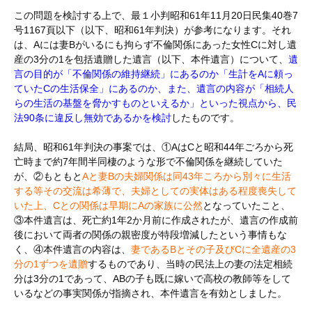
この問題を検討する上で、最１小判昭和61年11月20日民集40巻7
号1167頁以下（以下、昭和61年判決）が参考になります。それ
は、Aには妻Bがいるにも拘らず不倫関係にあった女性Cに対し遺
産の3分の1を包括遺贈した遺言（以下、本件遺言）について、
遺
言の目的が「不倫関係の維持継続」にあるのか「生計をAに頼っ
ていたCの生活保全」にあるのか、また、遺言の内容が「相続人
らの生活の基盤を脅かすものといえるか」といった視点から、民
法90条に違反し無効であるかを検討
したものです。
結局、昭和61年判決の事案では、①AはCと昭和44年ごろから死
亡時まで約7年間半同棲のような形で不倫関係を継続していた
が、②もともと
Aと妻Bの夫婦関係は同43年ころから別々に生活
する等その交流は希薄で、夫婦としての実体はある程度喪失して
いた上、Cとの関係は早期にAの家族に公然
と
なっていたこと、
③本件遺言は、死亡約1年2か月前に作成されたが、遺言の作成前
後において両者の関係の親密度が特段増減したという事情もな
く、④本件遺言の内容は、
妻であるBとその子及びCに全遺産の3
分の1ずつを遺贈
するものであり、当時の民法上の妻の法定相続
分は3分の1であって、ABの子も既に嫁いで高校の教師等をして
いるなどの事実関係が指摘され、本件遺言を有効としました。