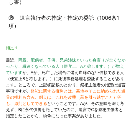
し書）
⑯ 遺言執行者の指定・指定の委託（1006条1
項）
補足１
最近、
両親、配偶者、子供、兄弟姉妹といった身寄りが全くなか
ったり、縁遠くなっている人（便宜上、Aと称します。）が増え
ています
が、Aが、死亡した場合に備え血縁のない信頼できる人
（便宜上Bと称します。）に死後事務処理を委託することがあり
ます。ところで、上記④記載のとおり、祭祀主催者の指定は遺言
事項ですが、
祭祀に関する権利とは、墓地やそこに納められた遺
骨の権利も含み、例えば、これを改葬（墓を引っ越すこと）等
も、原則としてできる
ということです。Aが、その意味を深く考
えず、Bに永代供養を託していたのに、遺言でⅭを祭祀主催者と
指定したことから、紛争になった事案がありました。