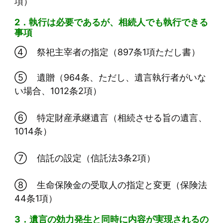
項）
2．執行は必要であるが、相続人でも執行できる
事項
④ 祭祀主宰者の指定（897条1項ただし書）
⑤ 遺贈（964条、ただし、遺言執行者がいな
い場合、1012条2項）
⑥ 特定財産承継遺言（相続させる旨の遺言、
1014条）
⑦ 信託の設定（信託法3条2項）
⑧ 生命保険金の受取人の指定と変更（保険法
44条1項）
3．遺言の効力発生と同時に内容が実現されるの