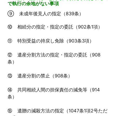
で執行の余地がない事項
⑨ 未成年後見人の指定（839条）
⑩ 相続分の指定・指定の委託（902条1項）
⑪ 特別受益の持戻し免除（903条3項）
⑫ 遺産分割方法の指定・指定の委託（908
条）
⑬ 遺産分割の禁止（908条）
⑭ 共同相続人間の担保責任の減免等（914
条）
⑮ 遺贈の減殺方法の指定（1047条1項2号ただ