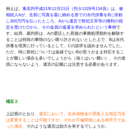
例えば、
東高判平成21年12月21日（判タ1328号134頁）は、被
相続人Aが、生前に写真を墓に納める形での永代供養をBに依頼
し300万円を払ったところ、Aから遺言で祭祀主宰等の権利の指
定を受けたCから、その金員の返還を求められたという事例
で
す。結局、裁判所は、Aの委託した死後の事務処理契約を解除す
ることは特段の事情のない限り許されないとした上で、Bは永代
供養を現実に行っているとして、Ⅽの請求を認めませんでした。
ただ、特に祭祀については血縁でないBが思うがまま対応するこ
とが難しい場合も多いでしょうから（強くはいい難い）、その迷
惑にならないよう、遺言の記載には注意する必要があります。
補足２
上記⑧のとおり、
遺言において、生命保険金の受取人を指定乃至
は変更することは可能ですが、それが不倫関係にある相手方であ
った場合、
そのような遺言は効力を有するでしょうか。