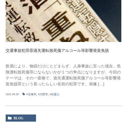
交通事故犯罪⑥過失運転致死傷アルコール等影響発覚免脱
飲酒により、物損だけにとどまらず、人身事故に至った場合、危
険運転致死傷罪にならないかが１つの争点になりますが、今回の
テーマは、その一亜種で、過失通運転致死傷アルコール等影響発
覚免脱罪という長ったらしい名前の犯罪です。画像 […]
2021.04.20
#宝塚市
,
#川西市
,
#弁護士
BLOG