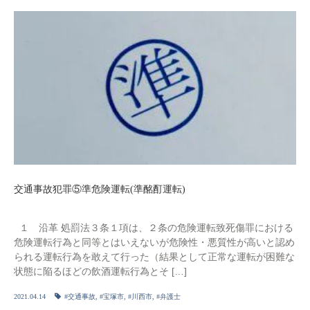
交通事故犯罪⑤準危険運転(準酩酊運転)
１ 沿革 処罰法３条１項は、２条の危険運転致死傷罪における
危険運転行為と同等とはいえないが危険性・悪質性が高いと認め
られる運転行為を敢えて行った（結果として正常な運転が困難な
状態に陥るほどの飲酒運転行為とそ […]
2021.04.14
#交通事故
,
#宝塚市
,
#川西市
,
#弁護士