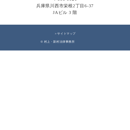
兵庫県川西市栄根2丁目6-37
JAビル 3 階
＞サイトマップ
© 村上・新村法律事務所