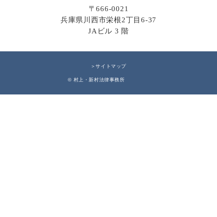
〒666-0021
兵庫県川西市栄根2丁目6-37
JAビル 3 階
＞サイトマップ
© 村上・新村法律事務所