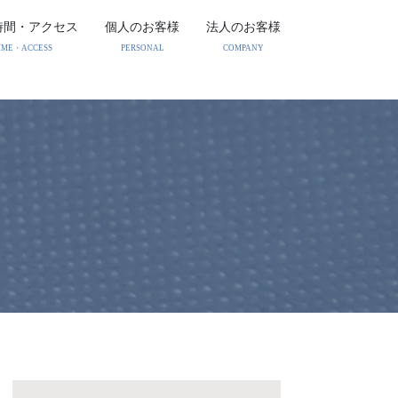
時間・アクセス
個人のお客様
法人のお客様
IME・ACCESS
PERSONAL
COMPANY
相続・家族信託（民事信
事業再生・M&A
託）
法人破産
相続・遺言・後見
債権回収
債務整理・消費者破産
顧問契約・企業法務
刑事事件
労働問題
離婚・親権・財産分与
危機管理・コンプライア
ンス
フランチャイズ