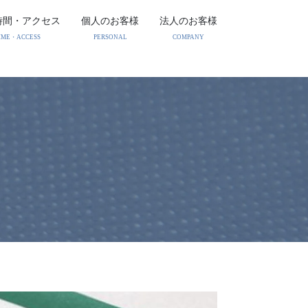
時間・アクセス
個人のお客様
法人のお客様
IME・ACCESS
PERSONAL
COMPANY
相続・家族信託（民事信
事業再生・M&A
託）
法人破産
相続・遺言・後見
債権回収
債務整理・消費者破産
顧問契約・企業法務
刑事事件
労働問題
離婚・親権・財産分与
危機管理・コンプライア
ンス
フランチャイズ