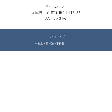
〒666-0021
兵庫県川西市栄根2丁目6-37
JAビル 3 階
＞サイトマップ
© 村上・新村法律事務所